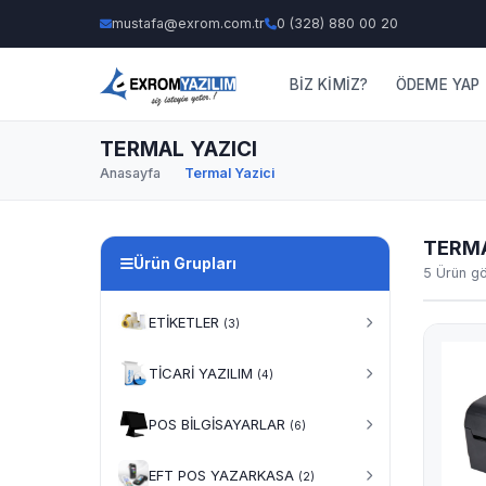
mustafa@exrom.com.tr
0 (328) 880 00 20
BİZ KİMİZ?
ÖDEME YAP
TERMAL YAZICI
Anasayfa
Termal Yazici
TERMA
Ürün Grupları
5 Ürün gö
ETİKETLER
(3)
TİCARİ YAZILIM
(4)
POS BİLGİSAYARLAR
(6)
EFT POS YAZARKASA
(2)