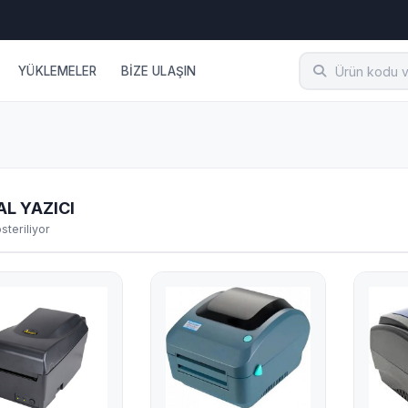
YÜKLEMELER
BİZE ULAŞIN
L YAZICI
steriliyor