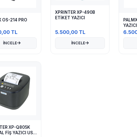
XPRINTER XP-490B
ETİKET YAZICI
 OS-214 PRO
PALMX
YAZICI
0,00 TL
5.500,00 TL
6.50
İNCELE
İNCELE
TER XP-Q805K
L FİŞ YAZICI USB