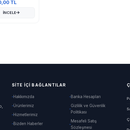
ERNET
0,00 TL
İNCELE
SITE İÇI BAĞLANTILAR
Ç
Hakkımızda
Banka Hesapları
P
p,
Ürünlerimiz
Gizlilik ve Güvenlik
Sa
Politikası
Hizmetlerimiz
Ç
Mesafeli Satış
Bizden Haberler
Sözleşmesi
P