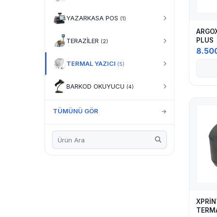
YAZARKASA POS
(1)
ARGOX
PLUS
TERAZİLER
(2)
8.50
TERMAL YAZICI
(5)
BARKOD OKUYUCU
(4)
TÜMÜNÜ GÖR
XPRİN
TERMA